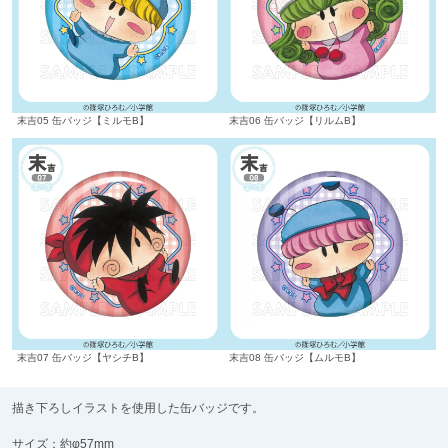
末吉05 缶バッジ【ミルモB】
末吉06 缶バッジ【リルムB】
末吉07 缶バッジ【ヤシチB】
末吉08 缶バッジ【ムルモB】
描き下ろしイラストを使用した缶バッジです。
サイズ：約φ57mm