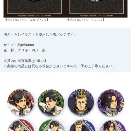
小吉07 缶バッジ【エルヴィンB】
小吉08 缶バッジ【ハンジB】
描き下ろしイラストを使用した缶バッジです。
サイズ：約Φ56mm
素 材：ブリキ・PET・紙
※賞内の当選確率は1/8です。
※実際の商品とは異なる場合がございますので、予めご了承ください。