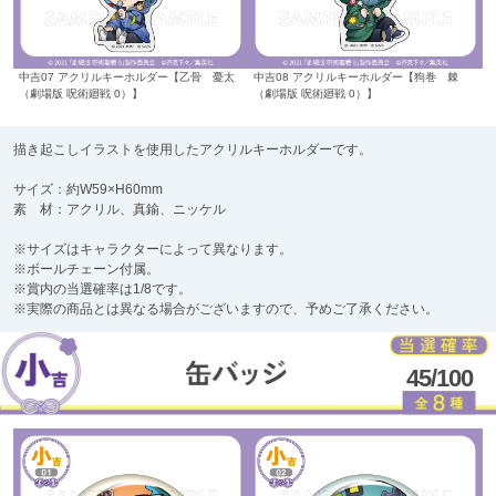
中吉07 アクリルキーホルダー【乙骨 憂太
中吉08 アクリルキーホルダー【狗巻 棘
（劇場版 呪術廻戦 0）】
（劇場版 呪術廻戦 0）】
描き起こしイラストを使用したアクリルキーホルダーです。
サイズ：約W59×H60mm
素 材：アクリル、真鍮、ニッケル
※サイズはキャラクターによって異なります。
※ボールチェーン付属。
※賞内の当選確率は1/8です。
※実際の商品とは異なる場合がございますので、予めご了承ください。
45/100