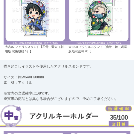
大吉07 アクリルスタンド【乙骨 憂太（劇
大吉08 アクリルスタンド【狗巻 棘（劇場
場版 呪術廻戦 0）】
版 呪術廻戦 0）】
描き起こしイラストを使用したアクリルスタンドです。
サイズ：約W64×H90mm
素 材：アクリル
※賞内の当選確率は1/8です。
※実際の商品とは異なる場合がございますので、予めご了承ください。
35/100