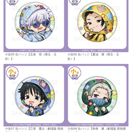
小吉05 缶バッジ【五条 悟（懐玉・玉
小吉06 缶バッジ【夏油 傑（懐玉・玉
折）】
折）】
小吉07 缶バッジ【乙骨 憂太（劇場版 呪術
小吉08 缶バッジ【狗巻 棘（劇場版 呪術廻