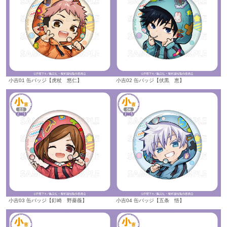
小吉01 缶バッジ【虎杖 悠仁】
小吉02 缶バッジ【伏黒 恵】
小吉03 缶バッジ【釘崎 野薔薇】
小吉04 缶バッジ【五条 悟】