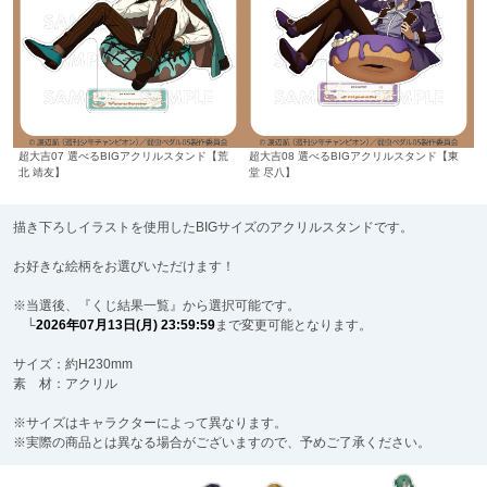
超大吉07 選べるBIGアクリルスタンド【荒
超大吉08 選べるBIGアクリルスタンド【東
北 靖友】
堂 尽八】
描き下ろしイラストを使用したBIGサイズのアクリルスタンドです。
お好きな絵柄をお選びいただけます！
※当選後、『くじ結果一覧』から選択可能です。
└
2026年07月13日(月) 23:59:59
まで変更可能となります。
サイズ：約H230mm
素 材：アクリル
※サイズはキャラクターによって異なります。
※実際の商品とは異なる場合がございますので、予めご了承ください。