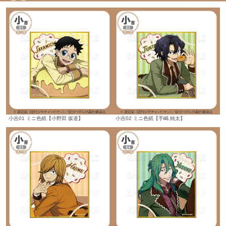
小吉01 ミニ色紙【小野田 坂道】
小吉02 ミニ色紙【手嶋 純太】