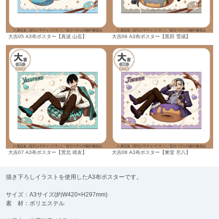
大吉05 A3布ポスター【真波 山岳】
大吉06 A3布ポスター【黒田 雪成】
大吉07 A3布ポスター【荒北 靖友】
大吉08 A3布ポスター【東堂 尽八】
描き下ろしイラストを使用したA3布ポスターです。
サイズ：A3サイズ(約W420×H297mm)
素 材：ポリエステル