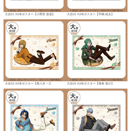
大吉01 A3布ポスター【小野田 坂道】
大吉02 A3布ポスター【手嶋 純太】
大吉03 A3布ポスター【青八木 一】
大吉04 A3布ポスター【巻島 裕介】