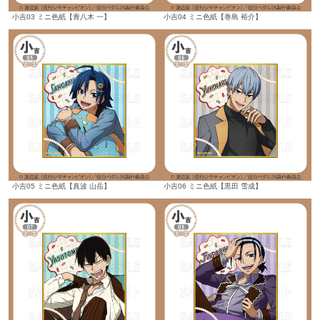
小吉03 ミニ色紙【青八木 一】
小吉04 ミニ色紙【巻島 裕介】
小吉05 ミニ色紙【真波 山岳】
小吉06 ミニ色紙【黒田 雪成】